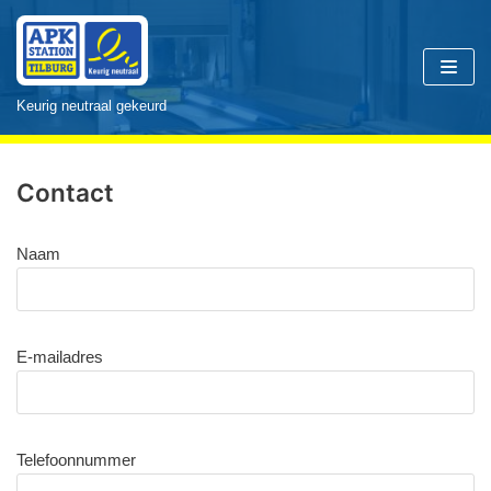
Meteen
naar
Keurig neutraal gekeurd
de
inhoud
Contact
Naam
E-mailadres
Telefoonnummer